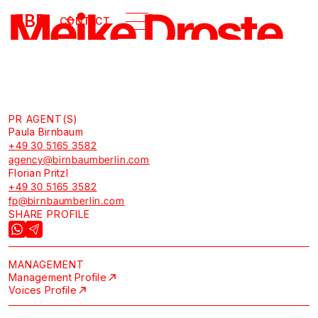
Meike Droste
B
BB
CONTACT
GALLERY
Acting
PR AGENT(S)
Paula Birnbaum
+49 30 5165 3582
agency@birnbaumberlin.com
Florian Pritzl
+49 30 5165 3582
fp@birnbaumberlin.com
SHARE PROFILE
MANAGEMENT
Management Profile
Voices Profile