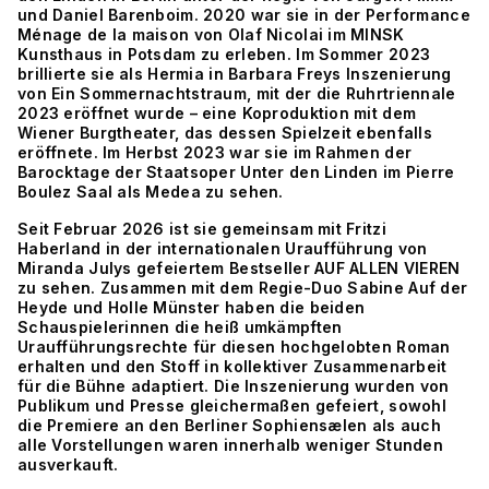
und Daniel Barenboim. 2020 war sie in der Performance
Ménage de la maison von Olaf Nicolai im MINSK
Kunsthaus in Potsdam zu erleben. Im Sommer 2023
brillierte sie als Hermia in Barbara Freys Inszenierung
von Ein Sommernachtstraum, mit der die Ruhrtriennale
2023 eröffnet wurde – eine Koproduktion mit dem
Wiener Burgtheater, das dessen Spielzeit ebenfalls
eröffnete. Im Herbst 2023 war sie im Rahmen der
Barocktage der Staatsoper Unter den Linden im Pierre
Boulez Saal als Medea zu sehen.
Seit Februar 2026 ist sie gemeinsam mit Fritzi
Haberland in der internationalen Uraufführung von
Miranda Julys gefeiertem Bestseller AUF ALLEN VIEREN
zu sehen. Zusammen mit dem Regie-Duo Sabine Auf der
Heyde und Holle Münster haben die beiden
Schauspielerinnen die heiß umkämpften
Uraufführungsrechte für diesen hochgelobten Roman
erhalten und den Stoff in kollektiver Zusammenarbeit
für die Bühne adaptiert. Die Inszenierung wurden von
Publikum und Presse gleichermaßen gefeiert, sowohl
die Premiere an den Berliner Sophiensælen als auch
alle Vorstellungen waren innerhalb weniger Stunden
ausverkauft.