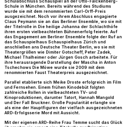
Schulabschluss Schauspiel an der Otto-Falckenberg-
Schule in München. Bereits während des Studiums
wurde sie mit dem renommierten Carl-Orff-Preis
ausgezeichnet. Noch vor ihrem Abschluss engagierte
Claus Peymann sie an das Berliner Ensemble, wo sie mit
der Titelrolle in Die heilige Johanna der Schlachthöfe
ihren ersten vielbeachteten Bühnenerfolg feierte. Auf
das Engagement am Berliner Ensemble folgte der Ruf an
das Schauspielhaus Schauspielhaus Zürich und
anschließen ans Deutsche Theater Berlin, wo sie mit
Theatergrößen wie Dimiter Gotscheff, Peter Zadek,
Michael Thalheimer oder Jürgen Gosch arbeitete. Für
ihre herausragende Darstellung der Mascha in Anton
Tschechows Die Möwe wurde sie 2009 mit dem
renommierten Faust Theaterpreis ausgezeichnet.
Parallel etablierte sich Meike Droste erfolgreich im Film
und Fernsehen. Einem frühen Kinodebüt folgten
zahlreiche Rollen in vielbeachteten TV- und
Kinoproduktionen, darunter Tatort, Hannah Mangold
und Der Fall Bruckner. Große Popularität erlangte sie
als eine der Hauptfiguren der vielfach ausgezeichneten
ARD-Erfolgsserie Mord mit Aussicht.
Mit der eigenen ARD-Reihe Frau Temme sucht das Glück