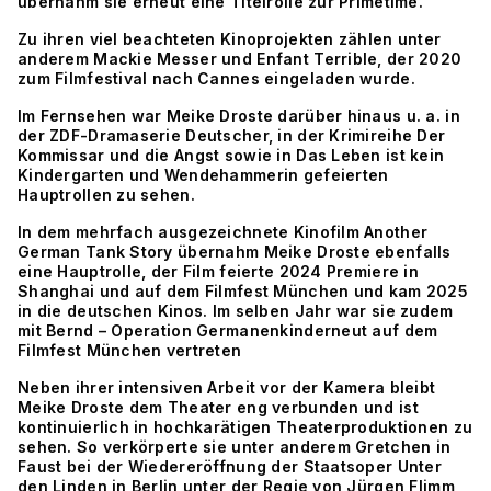
übernahm sie erneut eine Titelrolle zur Primetime.
Zu ihren viel beachteten Kinoprojekten zählen unter
anderem Mackie Messer und Enfant Terrible, der 2020
zum Filmfestival nach Cannes eingeladen wurde.
Im Fernsehen war Meike Droste darüber hinaus u. a. in
der ZDF-Dramaserie Deutscher, in der Krimireihe Der
Kommissar und die Angst sowie in Das Leben ist kein
Kindergarten und Wendehammerin gefeierten
Hauptrollen zu sehen.
In dem mehrfach ausgezeichnete Kinofilm Another
German Tank Story übernahm Meike Droste ebenfalls
eine Hauptrolle, der Film feierte 2024 Premiere in
Shanghai und auf dem Filmfest München und kam 2025
in die deutschen Kinos. Im selben Jahr war sie zudem
mit Bernd – Operation Germanenkinderneut auf dem
Filmfest München vertreten
Neben ihrer intensiven Arbeit vor der Kamera bleibt
Meike Droste dem Theater eng verbunden und ist
kontinuierlich in hochkarätigen Theaterproduktionen zu
sehen. So verkörperte sie unter anderem Gretchen in
Faust bei der Wiedereröffnung der Staatsoper Unter
den Linden in Berlin unter der Regie von Jürgen Flimm