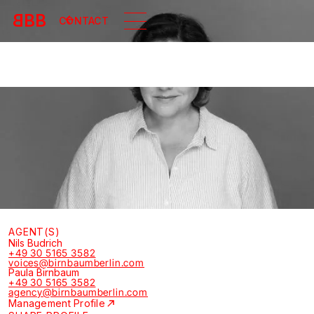
B
BB
CONTACT
AGENT(S)
Nils Budrich
+49 30 5165 3582
voices@birnbaumberlin.com
Paula Birnbaum
+49 30 5165 3582
agency@birnbaumberlin.com
Management Profile