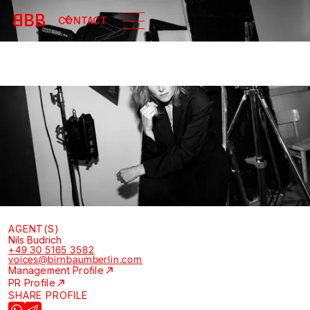
B
BB
CONTACT
AGENT(S)
Nils Budrich
+49 30 5165 3582
voices@birnbaumberlin.com
Management Profile
PR Profile
SHARE PROFILE