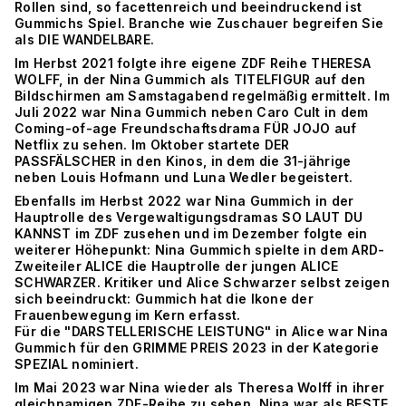
Rollen sind, so facettenreich und beeindruckend ist
Gummichs Spiel. Branche wie Zuschauer begreifen Sie
als DIE WANDELBARE.
Im Herbst 2021 folgte ihre eigene ZDF Reihe THERESA
WOLFF, in der Nina Gummich als TITELFIGUR auf den
Bildschirmen am Samstagabend regelmäßig ermittelt. Im
Juli 2022 war Nina Gummich neben Caro Cult in dem
Coming-of-age Freundschaftsdrama FÜR JOJO auf
Netflix zu sehen. Im Oktober startete DER
PASSFÄLSCHER in den Kinos, in dem die 31-jährige
neben Louis Hofmann und Luna Wedler begeistert.
Ebenfalls im Herbst 2022 war Nina Gummich in der
Hauptrolle des Vergewaltigungsdramas SO LAUT DU
KANNST im ZDF zusehen und im Dezember folgte ein
weiterer Höhepunkt: Nina Gummich spielte in dem ARD-
Zweiteiler ALICE die Hauptrolle der jungen ALICE
SCHWARZER. Kritiker und Alice Schwarzer selbst zeigen
sich beeindruckt: Gummich hat die Ikone der
Frauenbewegung im Kern erfasst.
Für die "DARSTELLERISCHE LEISTUNG" in Alice war Nina
Gummich für den GRIMME PREIS 2023 in der Kategorie
SPEZIAL nominiert.
Im Mai 2023 war Nina wieder als Theresa Wolff in ihrer
gleichnamigen ZDF-Reihe zu sehen. Nina war als BESTE