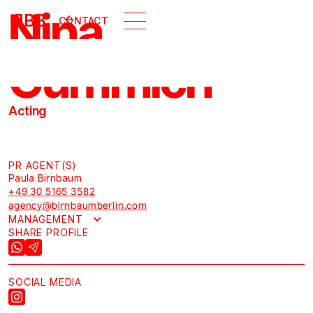
Nina
B
BB
CONTACT
GALLERY
Gummich
Acting
PR AGENT(S)
Paula Birnbaum
+49 30 5165 3582
agency@birnbaumberlin.com
MANAGEMENT
SHARE PROFILE
SOCIAL MEDIA